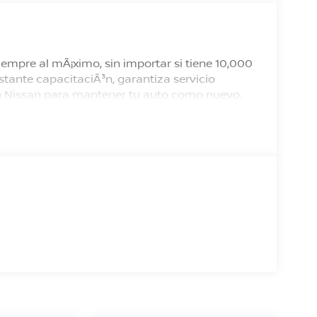
empre al mÃ¡ximo, sin importar si tiene 10,000
tante capacitaciÃ³n, garantiza servicio
 en Nissan para mantener tu auto como nuevo.