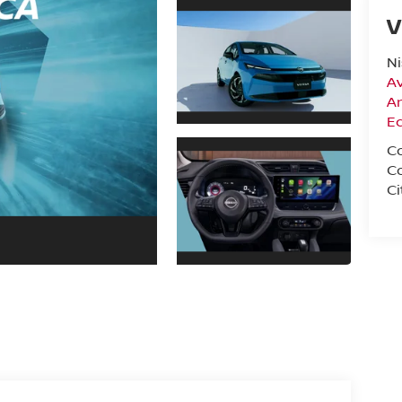
V
N
Av
A
E
C
C
Ci