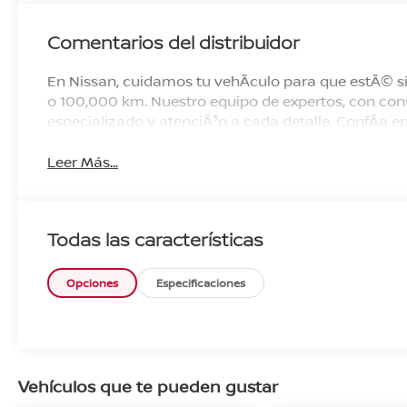
Comentarios del distribuidor
En Nissan, cuidamos tu vehÃ­culo para que estÃ© si
o 100,000 km. Nuestro equipo de expertos, con cons
especializado y atenciÃ³n a cada detalle. ConfÃ­a
Leer Más...
Todas las características
Opciones
Especificaciones
Vehículos que te pueden gustar