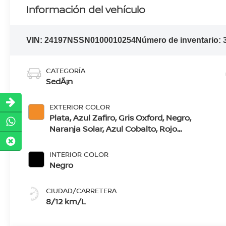
Información del vehículo
VIN:
24197NSSN0100010254
Número de inventario:
CATEGORÍA
SedÃ¡n
EXTERIOR COLOR
Plata, Azul Zafiro, Gris Oxford, Negro,
Naranja Solar, Azul Cobalto, Rojo
Burdeos, Blanco Perlado, Blanco Gris
Lunar
INTERIOR COLOR
Negro
CIUDAD/CARRETERA
8/12 km/L