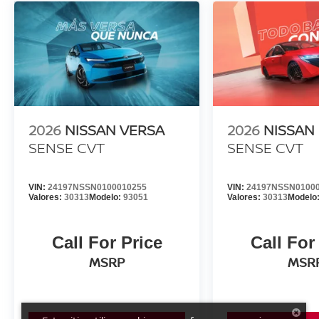
2026
NISSAN VERSA
2026
NISSAN
SENSE CVT
SENSE CVT
VIN:
24197NSSN0100010255
VIN:
24197NSSN0100
Valores:
30313
Modelo:
93051
Valores:
30313
Modelo
Call For Price
Call For
MSRP
MSR