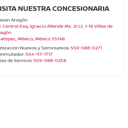
ISITA NUESTRA CONCESIONARIA
issan Aragón
. Central Esq. Ignacio Allende Mz. 21 Lt. 1-19 Villas de
ragón
catepec
,
México
, México
55148
otización Nuevos y Seminuevos:
559-088-0271
onmutador:
554-117-1717
tas de Servicio:
559-088-0258