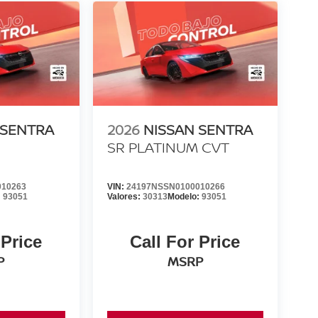
 SENTRA
2026
NISSAN SENTRA
SR PLATINUM CVT
010263
VIN:
24197NSSN0100010266
:
93051
Valores:
30313
Modelo:
93051
 Price
Call For Price
P
MSRP