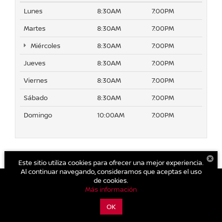
Lunes
8:30AM
7:00PM
Martes
8:30AM
7:00PM
Miércoles
8:30AM
7:00PM
Jueves
8:30AM
7:00PM
Viernes
8:30AM
7:00PM
Sábado
8:30AM
7:00PM
Domingo
10:00AM
7:00PM
Este sitio utiliza cookies para ofrecer una mejor experiencia.
Al continuar navegando, consideramos que aceptas el uso
de cookies.
Más información
| Nissan Aragón
|
Av. Central Esq. Ignacio Allende Mz. 21 Lt. 1-19 Villas de
Aragón,
Ecatepec,
México,
México
55148
| Cotización Nuevos y Seminuevos:
OK
559-088-0271
|
Contáctanos
|
Aviso de Privacidad
|
Mapa del sitio