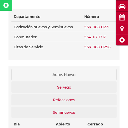
Pru
Departamento
Número
Cita
Cotización Nuevos y Seminuevos
559-088-0271
Ubi
Conmutador
554-117-1717
Cerr
Citas de Servicio
559-088-0258
Autos Nuevo
Servicio
Refacciones
Seminuevos
Día
Abierto
Cerrado