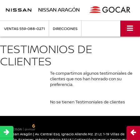
NISSAN ARAGÓN
VENTAS
559-088-0271
DIRECCIONES
TESTIMONIOS DE
CLIENTES
Te compartimos algunos testimoniales de
clientes que nos han honrado con su
preferencia.
No se tienen Testimoniales de clientes
Abri
| Nissan Aragón
|
Av. Central Esq. Ignacio Allende Mz. 21 Lt. 1-19 Villas de
Aragón,
Ecatepec,
México,
México
55148
| Cotización Nuevos y Seminuevos: