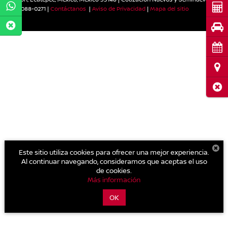
Cot
559-088-0271
|
Contáctanos
|
Aviso de Privacidad
|
Mapa del sitio
Pru
Cita
Ubi
Cerr
Este sitio utiliza cookies para ofrecer una mejor experiencia.
Al continuar navegando, consideramos que aceptas el uso
de cookies.
Más información
OK