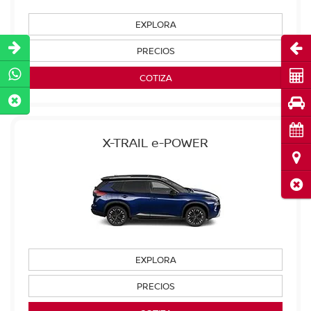
EXPLORA
Abri
PRECIOS
Cot
COTIZA
Pru
Cita
X-TRAIL e-POWER
Ubi
Cerr
EXPLORA
PRECIOS