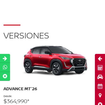
VERSIONES
Abri
Cot
Pru
Cita
ADVANCE MT`26
Ubi
Desde:
$364,990*
Cerr