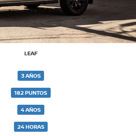
LEAF
3 AÑOS
182 PUNTOS
4 AÑOS
24 HORAS