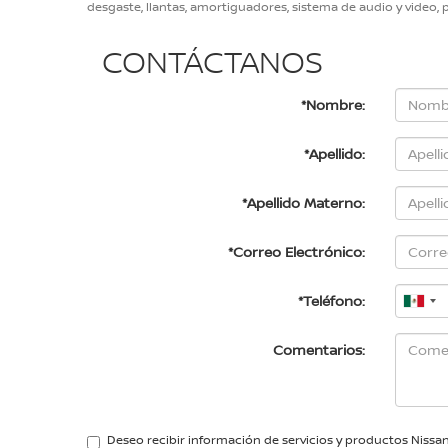
desgaste, llantas, amortiguadores, sistema de audio y video, pi
CONTÁCTANOS
*Nombre:
*Apellido:
*Apellido Materno:
*Correo Electrónico:
*Teléfono:
Comentarios:
Deseo recibir información de servicios y productos Nissa