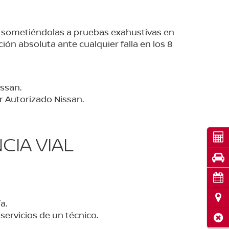
, sometiéndolas a pruebas exahustivas en
ión absoluta ante cualquier falla en los 8
ssan.
r Autorizado Nissan.
Cot
CIA VIAL
Pru
Cita
Ubi
a.
servicios de un técnico.
Cerr