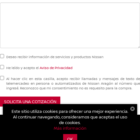
Deseo recibir información de servicios y productos Nissan
He leído y acepto el
Aviso de Privacidad
Al hacer clic en esta casilla, acepto recibir llamadas y mensajes de texto de
telemercadeo en persona o automatizados de Nissan Aragón al número que
ingresé. Reconozco que mi consentimiento no es requesito para la compra.
SOLICITA UNA COTIZACIÓN
Este sitio utiliza cookies para ofrecer una mejor experiencia.
Al continuar navegando, consideramos que aceptas el uso
de cookies.
Más información
| Nissan Aragón
|
Av. Central Esq. Ignacio Allende Mz. 21 Lt. 1-19 Villas de
Aragón,
Ecatepec,
México,
México
55148
| Cotización Nuevos y Seminuevos:
OK