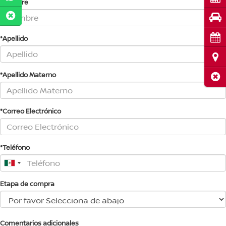
*Nombre
Pru
Cita
*Apellido
Ubi
*Apellido Materno
Cerr
*Correo Electrónico
*Teléfono
Etapa de compra
Comentarios adicionales