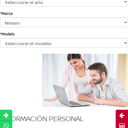
*Marca
*Modelo
Abri
INFORMACIÓN PERSONAL
Cot