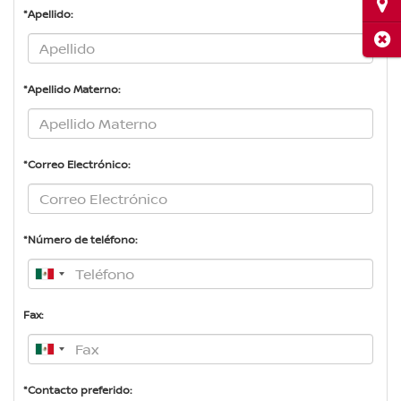
Ubi
*Apellido:
Cerr
*Apellido Materno:
*Correo Electrónico:
*Número de teléfono:
Fax:
*Contacto preferido: