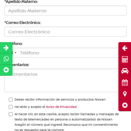
*Apellido Materno:
*Correo Electrónico:
*Teléfono:
Abri
Cot
Comentarios:
Pru
Cita
Ubi
Deseo recibir información de servicios y productos Nissan
Cerr
He leído y acepto el
Aviso de Privacidad
Al hacer clic en esta casilla, acepto recibir llamadas y mensajes de
texto de telemercadeo en persona o automatizados de Nissan
Aragón al número que ingresé. Reconozco que mi consentimiento
no es requesito para la compra.