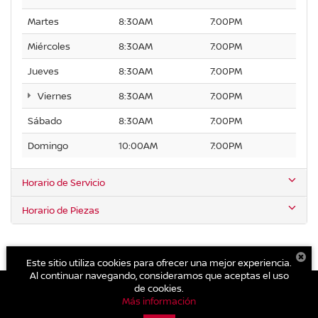
Martes
8:30AM
7:00PM
Miércoles
8:30AM
7:00PM
Jueves
8:30AM
7:00PM
Viernes
8:30AM
7:00PM
Sábado
8:30AM
7:00PM
Domingo
10:00AM
7:00PM
Horario de Servicio
Horario de Piezas
Este sitio utiliza cookies para ofrecer una mejor experiencia.
Al continuar navegando, consideramos que aceptas el uso
de cookies.
Más información
| Nissan Aragón
|
Av. Central Esq. Ignacio Allende Mz. 21 Lt. 1-19 Villas de