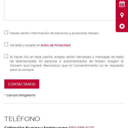
Cita
Ubi
Cerr
Deseo recibir información de servicios y productos Nissan
He leído y acepto el
Aviso de Privacidad
Al hacer clic en esta casilla, acepto recibir llamadas y mensajes de texto
de telemercadeo en persona o automatizados de Nissan Aragón al
número que ingresé. Reconozco que mi consentimiento no es requesito
para la compra.
CONTÁCTANOS
* Campo obligatorio
TELÉFONO
Cotización Nuevos y Seminuevos:
559-088-0271