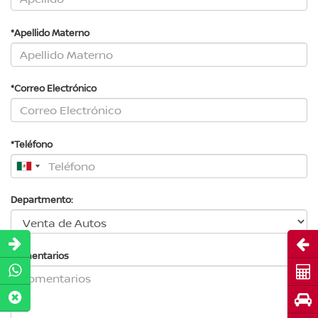
*Apellido Materno
*Correo Electrónico
*Teléfono
Departmento:
Abri
Comentarios
Cot
Pru