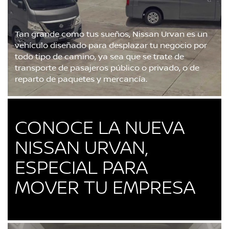
Tan grande como tus sueños, Nissan Urvan es un
vehículo diseñado para desplazar tu negocio por
todo tipo de camino, ya sea que se trate de
transporte de pasajeros público o privado, o de
reparto de paquetes y mercancía.
CONOCE LA NUEVA
NISSAN URVAN,
ESPECIAL PARA
MOVER TU EMPRESA