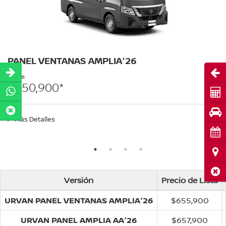
PANEL VENTANAS AMPLIA'26
Abri
Desde:
$550,900*
Cot
Pru
Más Detalles
Cita
Ubi
Cerr
Versión
Precio de Lista
URVAN PANEL VENTANAS AMPLIA'26
$655,900
URVAN PANEL AMPLIA AA'26
$657,900