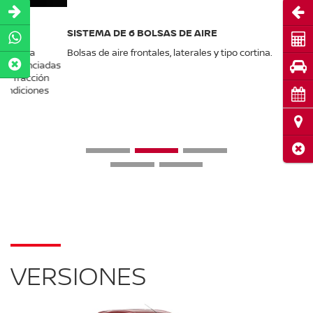
Abri
SISTEMA DE 6 BOLSAS DE AIRE
Cot
Bolsas de aire frontales, laterales y tipo cortina.
Pru
Cita
Ubi
Cerr
VERSIONES