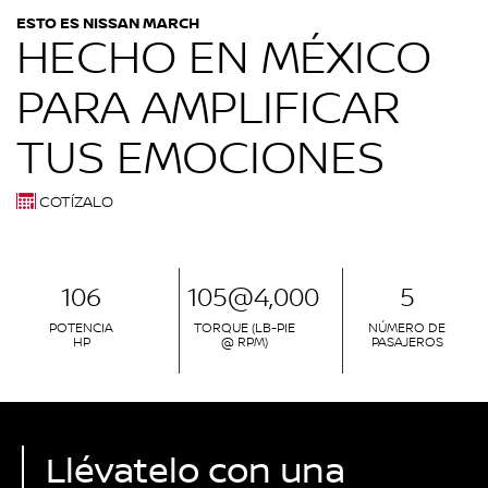
ESTO ES NISSAN MARCH
HECHO EN MÉXICO
PARA AMPLIFICAR
TUS EMOCIONES
COTÍZALO
106
105@4,000
5
POTENCIA
TORQUE (LB-PIE
NÚMERO DE
HP
@ RPM)
PASAJEROS
Llévatelo con una