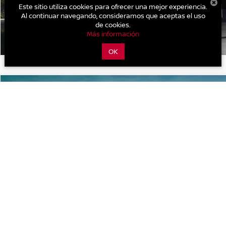
Este sitio utiliza cookies para ofrecer una mejor experiencia.
Al continuar navegando, consideramos que aceptas el uso
de cookies.
Más información
1
/
4
OK
COMENTARIOS
Comparar vehículo
Precio:
Llámanos Para Obtener el Precio
2026
NISSAN MARCH
SENSE TM
VIN:
24197NSSN0100010251
Valores:
30313
Modelo:
93051
OBTÉN UNA COTIZACIÓN
Ext.
Int.
A Consultar
CLICK TO CALL
1
/
4