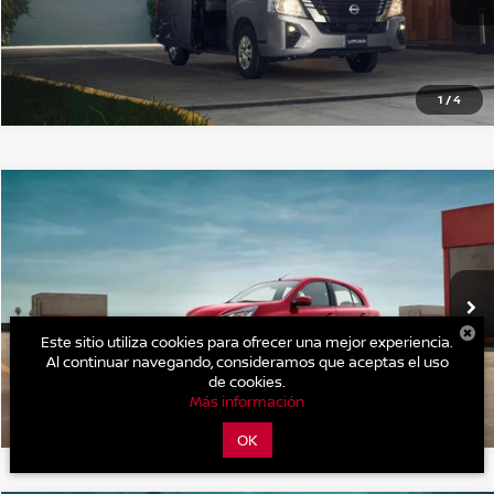
1
/
4
COMENTARIOS
Comparar vehículo
Precio:
Llámanos Para Obtener el Precio
2026
NISSAN MARCH
SENSE TM
VIN:
24197NSSN0100010251
Valores:
30313
Modelo:
93051
OBTÉN UNA COTIZACIÓN
Ext.
Int.
A Consultar
CLICK TO CALL
Este sitio utiliza cookies para ofrecer una mejor experiencia.
Al continuar navegando, consideramos que aceptas el uso
de cookies.
Más información
1
/
4
OK