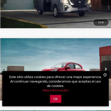
1
/
4
COMENTARIOS
Comparar vehículo
Precio:
Llámanos Para Obtener el Precio
2026
NISSAN MARCH
SENSE TM
VIN:
24197NSSN0100010251
Valores:
30313
Modelo:
93051
OBTÉN UNA COTIZACIÓN
Ext.
Int.
A Consultar
CLICK TO CALL
Este sitio utiliza cookies para ofrecer una mejor experiencia.
Al continuar navegando, consideramos que aceptas el uso
de cookies.
Más información
1
/
4
OK