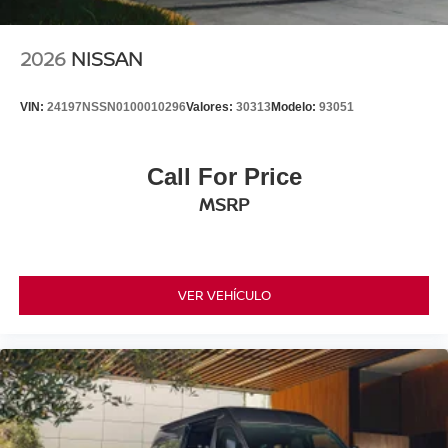
2026
NISSAN
VIN:
24197NSSN0100010296
Valores:
30313
Modelo:
93051
Call For Price
MSRP
VER VEHÍCULO