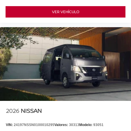
VER VEHÍCULO
2026
NISSAN
VIN:
24197NSSN0100010295
Valores:
30313
Modelo:
93051