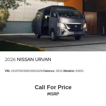
2026
NISSAN URVAN
VIN:
24197NSSN0100010294
Valores:
30313
Modelo:
93051
Call For Price
MSRP