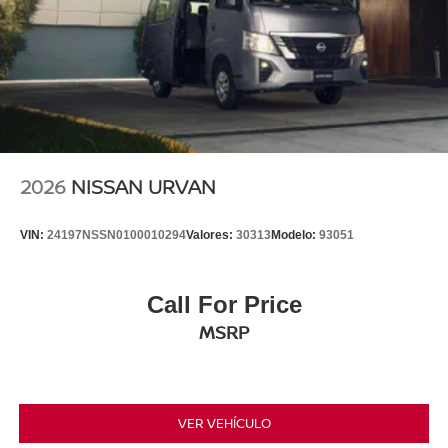
2026
NISSAN URVAN
VIN:
24197NSSN0100010294
Valores:
30313
Modelo:
93051
Call For Price
MSRP
VER VEHÍCULO