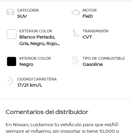
CATEGORÍA
MOTOR
SUV
FWD
EXTERIOR COLOR
TRANSMISIÓN
Blanco Perlado,
CVT
Gris, Negro, Rojo
Burdeos, Azul
Acero, Cafã‰
INTERIOR COLOR
TIPO DE COMBUSTIBLE
Pecano
Negro
Gasolina
CIUDAD/CARRETERA
17/21 km/L
Comentarios del distribuidor
En Nissan, cuidamos tu vehÃ­culo para que estÃ©
siempre al mÃ¡ximo, sin importar si tiene 10,000 o