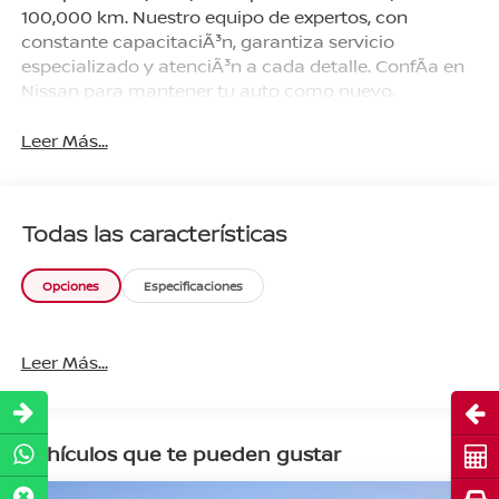
100,000 km. Nuestro equipo de expertos, con
constante capacitaciÃ³n, garantiza servicio
especializado y atenciÃ³n a cada detalle. ConfÃ­a en
Nissan para mantener tu auto como nuevo.
Leer Más...
Todas las características
Opciones
Especificaciones
Leer Más...
Abri
Vehículos que te pueden gustar
Cot