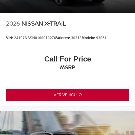
2026
NISSAN X-TRAIL
VIN:
24197NSSN0100010276
Valores:
30313
Modelo:
93051
Call For Price
MSRP
VER VEHÍCULO