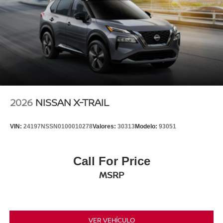
2026
NISSAN X-TRAIL
VIN:
24197NSSN0100010278
Valores:
30313
Modelo:
93051
Call For Price
MSRP
VER VEHÍCULO