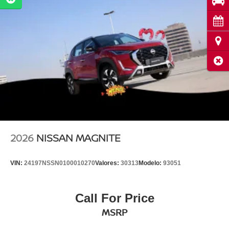
Pru
Cita
Ubi
Cerr
2026
NISSAN MAGNITE
VIN:
24197NSSN0100010270
Valores:
30313
Modelo:
93051
Call For Price
MSRP