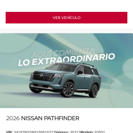
VER VEHÍCULO
2026
NISSAN PATHFINDER
VIN:
24197NSSN0100010273
Valores:
30313
Modelo:
93051