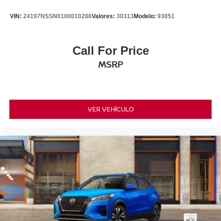
VIN:
24197NSSN0100010286
Valores:
30313
Modelo:
93051
Call For Price
MSRP
VER VEHÍCULO