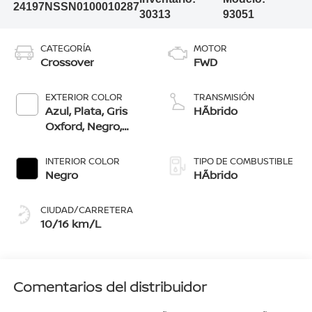
24197NSSN0100010287
30313
93051
CATEGORÍA
MOTOR
Crossover
FWD
EXTERIOR COLOR
TRANSMISIÓN
Azul, Plata, Gris
HÃ­brido
Oxford, Negro,
Rojo Metalico,
Blanco Satinado
INTERIOR COLOR
TIPO DE COMBUSTIBLE
Negro
HÃ­brido
CIUDAD/CARRETERA
10/16 km/L
Comentarios del distribuidor