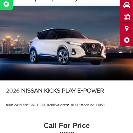
Pru
Cita
Ubi
Cerr
2026
NISSAN KICKS PLAY E-POWER
VIN:
24197NSSN0100010288
Valores:
30313
Modelo:
93051
Call For Price