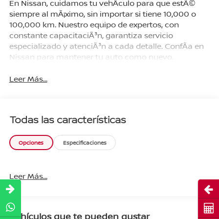
En Nissan, cuidamos tu vehÃ­culo para que estÃ©
siempre al mÃ¡ximo, sin importar si tiene 10,000 o
100,000 km. Nuestro equipo de expertos, con
constante capacitaciÃ³n, garantiza servicio
especializado y atenciÃ³n a cada detalle. ConfÃ­a en
Nissan para mantener tu auto como nuevo.
Leer Más...
Todas las características
Opciones
Especificaciones
Leer Más...
Abri
Cot
Vehículos que te pueden gustar