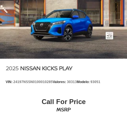
2025
NISSAN KICKS PLAY
VIN:
24197NSSN0100010285
Valores:
30313
Modelo:
93051
Call For Price
MSRP