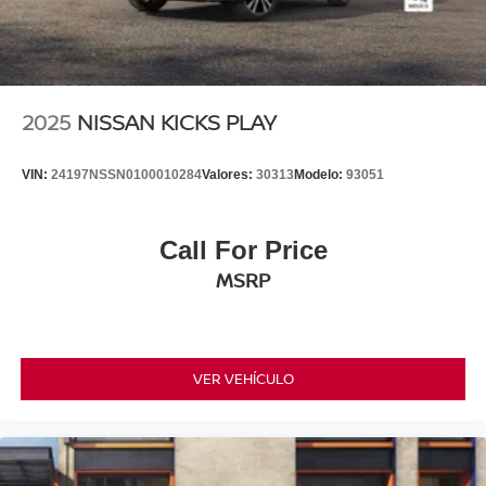
2025
NISSAN KICKS PLAY
VIN:
24197NSSN0100010284
Valores:
30313
Modelo:
93051
Call For Price
MSRP
VER VEHÍCULO