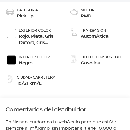
CATEGORÍA
MOTOR
Pick Up
RWD
EXTERIOR COLOR
TRANSMISIÓN
Rojo, Plata, Gris
AutomÃ¡tica
Oxford, Gris
Volcánico, Negro,
Blanco
INTERIOR COLOR
TIPO DE COMBUSTIBLE
Negro
Gasolina
CIUDAD/CARRETERA
16/21 km/L
Comentarios del distribuidor
En Nissan, cuidamos tu vehÃ­culo para que estÃ©
siempre al mÃ¡ximo, sin importar si tiene 10,000 o