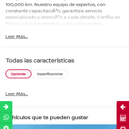
100,000 km. Nuestro equipo de expertos, con
constante capacitaciÃ³n, garantiza servicio
especializado y atenciÃ³n a cada detalle. ConfÃ­a en
Nissan para mantener tu auto como nuevo.
Leer Más...
Todas las características
Opciones
Especificaciones
Leer Más...
Abri
Vehículos que te pueden gustar
Cot