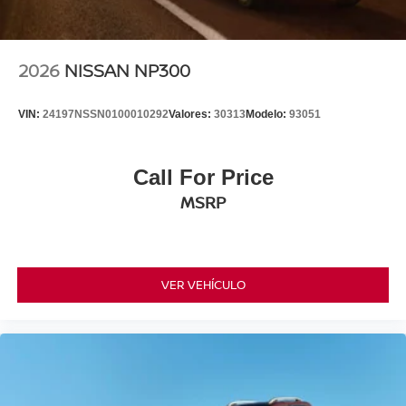
2026
NISSAN NP300
VIN:
24197NSSN0100010292
Valores:
30313
Modelo:
93051
Call For Price
MSRP
VER VEHÍCULO