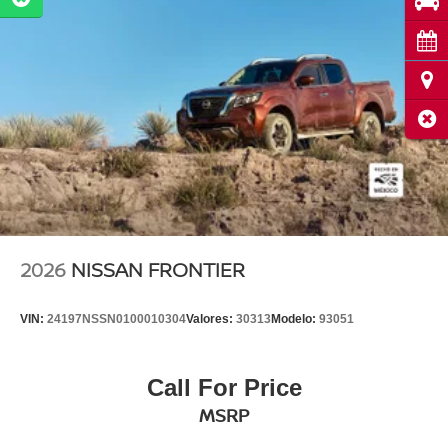
Pru
Cita
Ubi
Cerr
2026
NISSAN FRONTIER
VIN:
24197NSSN0100010304
Valores:
30313
Modelo:
93051
Call For Price
MSRP