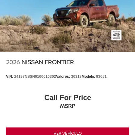
2026
NISSAN FRONTIER
VIN:
24197NSSN0100010302
Valores:
30313
Modelo:
93051
Call For Price
MSRP
VER VEHÍCULO