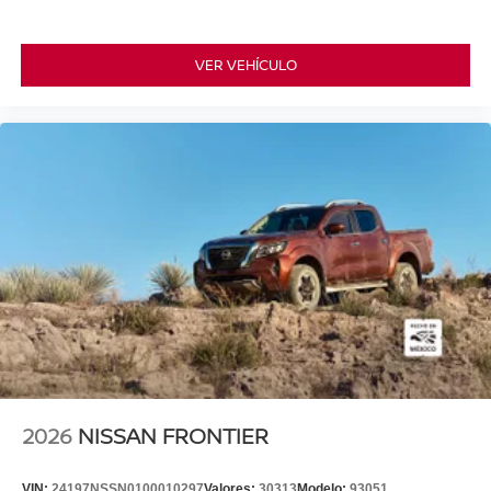
VER VEHÍCULO
2026
NISSAN FRONTIER
VIN:
24197NSSN0100010297
Valores:
30313
Modelo:
93051