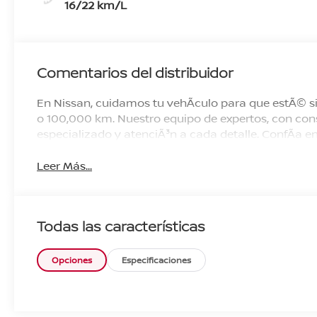
16/22 km/L
Comentarios del distribuidor
En Nissan, cuidamos tu vehÃ­culo para que estÃ© si
o 100,000 km. Nuestro equipo de expertos, con cons
especializado y atenciÃ³n a cada detalle. ConfÃ­a
Leer Más...
Todas las características
Opciones
Especificaciones