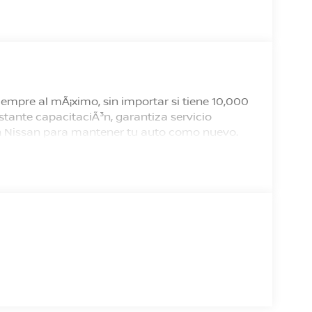
empre al mÃ¡ximo, sin importar si tiene 10,000
tante capacitaciÃ³n, garantiza servicio
 en Nissan para mantener tu auto como nuevo.