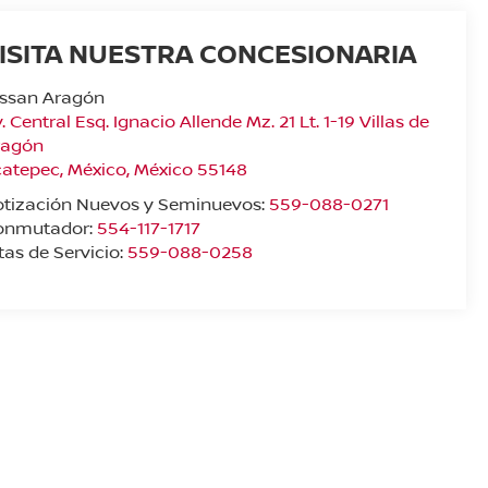
ISITA NUESTRA CONCESIONARIA
issan Aragón
. Central Esq. Ignacio Allende Mz. 21 Lt. 1-19 Villas de
ragón
catepec
,
México
, México
55148
otización Nuevos y Seminuevos:
559-088-0271
onmutador:
554-117-1717
tas de Servicio:
559-088-0258