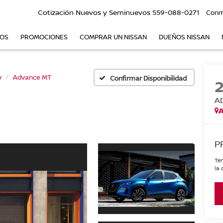
Cotización Nuevos y Seminuevos
559-088-0271
Conm
VOS
PROMOCIONES
COMPRAR UN NISSAN
DUEÑOS NISSAN
y
Advance MT
Confirmar Disponibilidad
A
A
P
Ten
la 