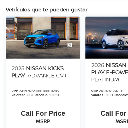
Vehículos que te pueden gustar
2026
NISSAN 
2025
NISSAN KICKS
PLAY E-POW
PLAY
ADVANCE CVT
PLATINUM
VIN:
24197NSSN0100010285
VIN:
24197NSSN0100
Valores:
30313
Modelo:
93051
Valores:
30313
Modelo
Call For Price
Call For
MSRP
MSR