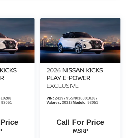
KICKS
2026
NISSAN KICKS
ER
PLAY E-POWER
EXCLUSIVE
010288
VIN:
24197NSSN0100010287
:
93051
Valores:
30313
Modelo:
93051
 Price
Call For Price
P
MSRP