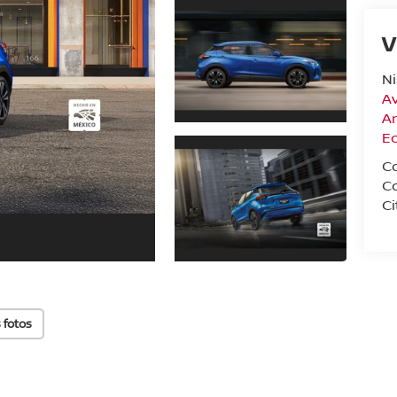
V
N
Av
A
E
C
C
Ci
 fotos