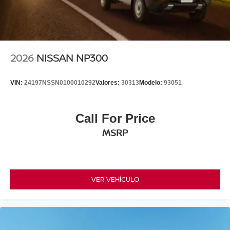
2026
NISSAN NP300
VIN:
24197NSSN0100010292
Valores:
30313
Modelo:
93051
Call For Price
MSRP
VER VEHÍCULO