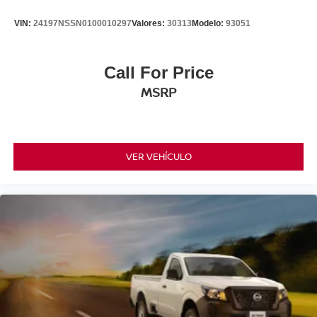
VIN:
24197NSSN0100010297
Valores:
30313
Modelo:
93051
Call For Price
MSRP
VER VEHÍCULO