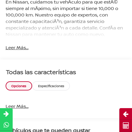
En Nissan, cuidamos tu vehÃ­culo para que estÃ©
siempre al mÃ¡ximo, sin importar si tiene 10,000 o
100,000 km. Nuestro equipo de expertos, con
constante capacitaciÃ³n, garantiza servicio
especializado y atenciÃ³n a cada detalle. ConfÃ­a en
Nissan para mantener tu auto como nuevo.
Leer Más...
Todas las características
Opciones
Especificaciones
Leer Más...
Abri
Cot
Vehículos que te pueden gustar