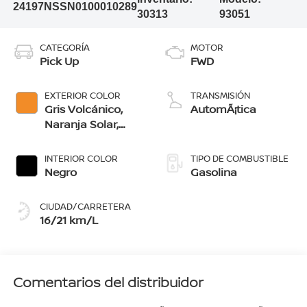
24197NSSN0100010289
30313
93051
CATEGORÍA
MOTOR
Pick Up
FWD
EXTERIOR COLOR
TRANSMISIÓN
Gris Volcánico,
AutomÃ¡tica
Naranja Solar,
Verde Mitico,
Verde Serpentina,
INTERIOR COLOR
TIPO DE COMBUSTIBLE
Negro, Blanco
Negro
Gasolina
Glaciar
CIUDAD/CARRETERA
16/21 km/L
Comentarios del distribuidor