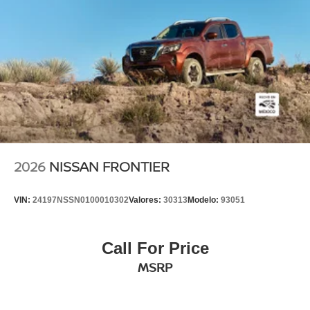
2026
NISSAN FRONTIER
VIN:
24197NSSN0100010302
Valores:
30313
Modelo:
93051
Call For Price
MSRP