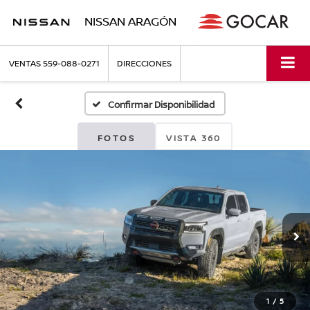
NISSAN ARAGÓN
VENTAS
559-088-0271
DIRECCIONES
Confirmar Disponibilidad
FOTOS
VISTA 360
1
/
5