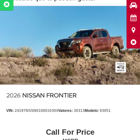
Pru
Cita
Ubi
Cerr
2026
NISSAN FRONTIER
VIN:
24197NSSN0100010304
Valores:
30313
Modelo:
93051
Call For Price