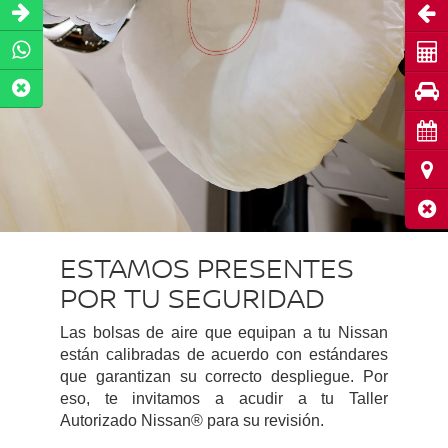
Abri
Coti
Pru
Cita
Ubic
Cerr
ESTAMOS PRESENTES
POR TU SEGURIDAD
Las bolsas de aire que equipan a tu Nissan
están calibradas de acuerdo con estándares
que garantizan su correcto despliegue. Por
eso, te invitamos a acudir a tu Taller
Autorizado Nissan® para su revisión.