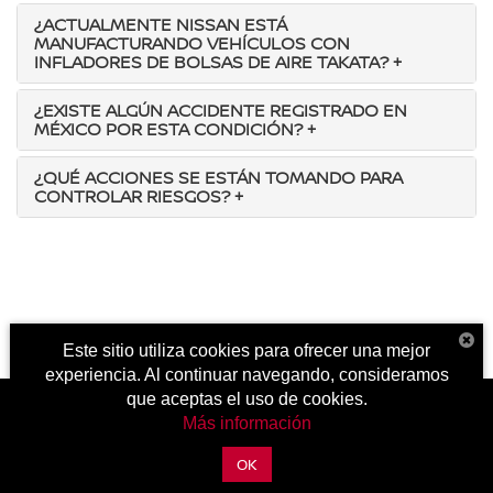
¿ACTUALMENTE NISSAN ESTÁ
MANUFACTURANDO VEHÍCULOS CON
INFLADORES DE BOLSAS DE AIRE TAKATA?
+
¿EXISTE ALGÚN ACCIDENTE REGISTRADO EN
MÉXICO POR ESTA CONDICIÓN?
+
¿QUÉ ACCIONES SE ESTÁN TOMANDO PARA
CONTROLAR RIESGOS?
+
Este sitio utiliza cookies para ofrecer una mejor
experiencia. Al continuar navegando, consideramos
que aceptas el uso de cookies.
Más información
| Nissan Aragón
|
Av. Central Esq. Ignacio Allende Mz. 21 Lt. 1-19 Villas de
Aragón,
Ecatepec,
México,
México
55148
| Cotización Nuevos y Seminuevos:
559-
OK
088-0271
|
Contáctanos
|
Aviso de Privacidad
|
Mapa del sitio