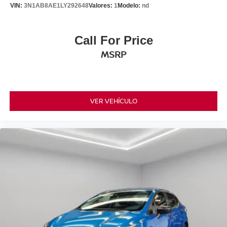
VIN:
3N1AB8AE1LY292648
Valores:
1
Modelo:
nd
Call For Price
MSRP
VER VEHÍCULO