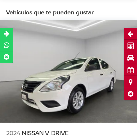
Vehículos que te pueden gustar
Abri
Cot
Pru
Cita
Ubi
Cerr
2024
NISSAN V-DRIVE