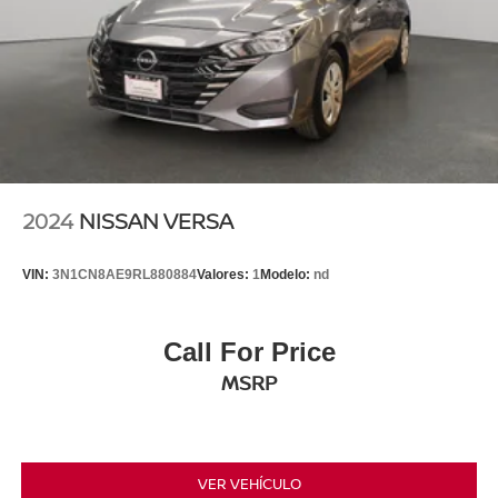
2024
NISSAN VERSA
VIN:
3N1CN8AE9RL880884
Valores:
1
Modelo:
nd
Call For Price
MSRP
VER VEHÍCULO