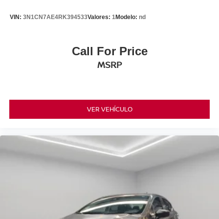
VIN:
3N1CN7AE4RK394533
Valores:
1
Modelo:
nd
Call For Price
MSRP
VER VEHÍCULO