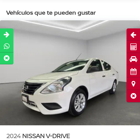
Vehículos que te pueden gustar
Abri
Cot
Pru
Cita
Ubi
Cerr
2024
NISSAN V-DRIVE