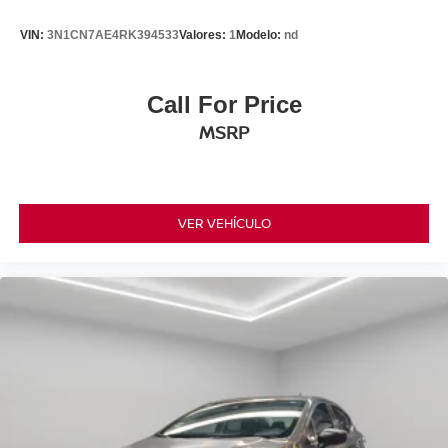
VIN:
3N1CN7AE4RK394533
Valores:
1
Modelo:
nd
Call For Price
MSRP
VER VEHÍCULO