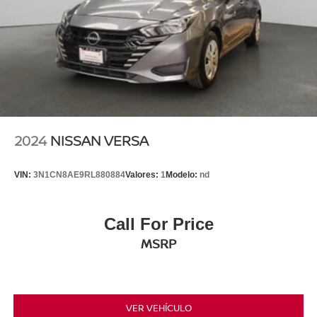
2024
NISSAN VERSA
VIN:
3N1CN8AE9RL880884
Valores:
1
Modelo:
nd
Call For Price
MSRP
VER VEHÍCULO