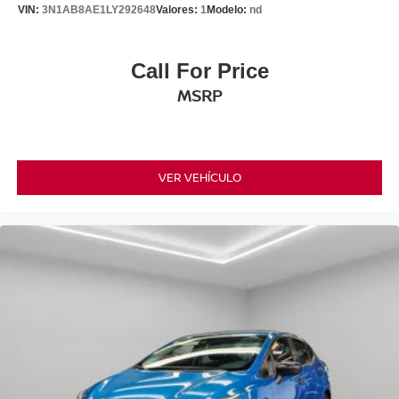
VIN:
3N1AB8AE1LY292648
Valores:
1
Modelo:
nd
Call For Price
MSRP
VER VEHÍCULO