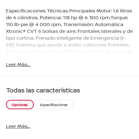
Especificaciones Técnicas Principales Motor: 1.6 litros
de 4 cilindros. Potencia: 118 hp @ 6 300 rpm.Torque:
110 lb-pie @ 4 000 rpm. Transmisión: Automática
Xtronic® CVT 6 bolsas de aire: Frontales laterales y de
tipo cortina. Frenado Inteligente de Emergencia (I-
EB): Sistema que ayuda a evitar colisiones frontales.
Alerta de Colisión Frontal (FCW).Asistente de Ascenso
en Pendientes (HSA).Control Dinámico Vehicular
Leer Más...
(VDC Equipamiento y TecnologíaInfotenimiento:
Pantalla táctil de 7" con conectividad Apple CarPlay
y Android Auto.Confort: Aire acondicionado manual
cristales eléctricos y volante con controles de
Todas las características
audio.Acceso: Llave inteligente (iKey) con botón de
encendido de motor.Exterior: Rines de acero de 15"
Opciones
Especificaciones
con tapones y sensores de reversa.
Leer Más...