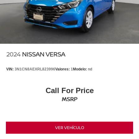
2024
NISSAN VERSA
VIN:
3N1CN8AEXRL823996
Valores:
1
Modelo:
nd
Call For Price
MSRP
VER VEHÍCULO