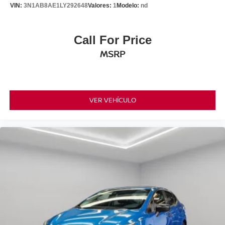
VIN:
3N1AB8AE1LY292648
Valores:
1
Modelo:
nd
Call For Price
MSRP
VER VEHÍCULO