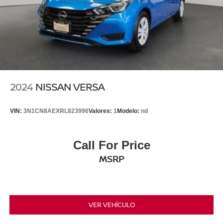
2024
NISSAN VERSA
VIN:
3N1CN8AEXRL823996
Valores:
1
Modelo:
nd
Call For Price
MSRP
VER VEHÍCULO