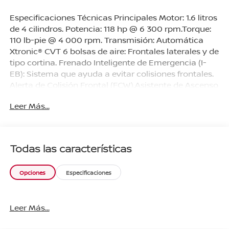
Especificaciones Técnicas Principales Motor: 1.6 litros
de 4 cilindros. Potencia: 118 hp @ 6 300 rpm.Torque:
110 lb-pie @ 4 000 rpm. Transmisión: Automática
Xtronic® CVT 6 bolsas de aire: Frontales laterales y de
tipo cortina. Frenado Inteligente de Emergencia (I-
EB): Sistema que ayuda a evitar colisiones frontales.
Alerta de Colisión Frontal (FCW).Asistente de Ascenso
en Pendientes (HSA).Control Dinámico Vehicular
Leer Más...
(VDC Equipamiento y TecnologíaInfotenimiento:
Pantalla táctil de 7" con conectividad Apple CarPlay
y Android Auto.Confort: Aire acondicionado manual
cristales eléctricos y volante con controles de
Todas las características
audio.Acceso: Llave inteligente (iKey) con botón de
encendido de motor.Exterior: Rines de acero de 15"
Opciones
Especificaciones
con tapones y sensores de reversa.
Leer Más...