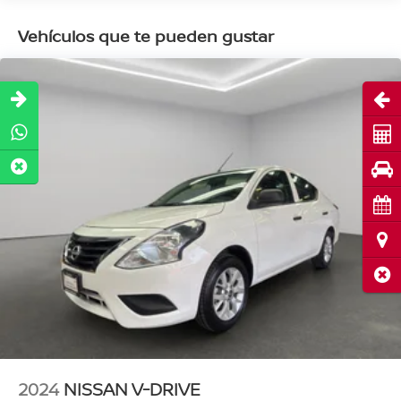
Vehículos que te pueden gustar
Abri
Cot
Pru
Cita
Ubi
Cerr
2024
NISSAN V-DRIVE