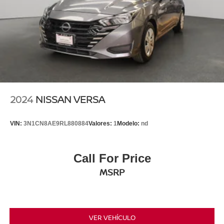
2024
NISSAN VERSA
VIN:
3N1CN8AE9RL880884
Valores:
1
Modelo:
nd
Call For Price
MSRP
VER VEHÍCULO