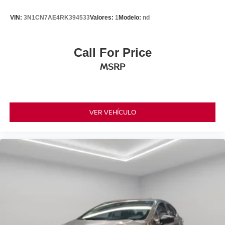
VIN:
3N1CN7AE4RK394533
Valores:
1
Modelo:
nd
Call For Price
MSRP
VER VEHÍCULO