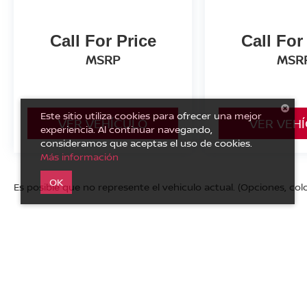
Call For Price
Call For
MSRP
MSR
Este sitio utiliza cookies para ofrecer una mejor
VER VEHÍCULO
VER VEH
experiencia. Al continuar navegando,
consideramos que aceptas el uso de cookies.
Más información
OK
Es posible que no represente el vehiculo actual. (Opciones, colo