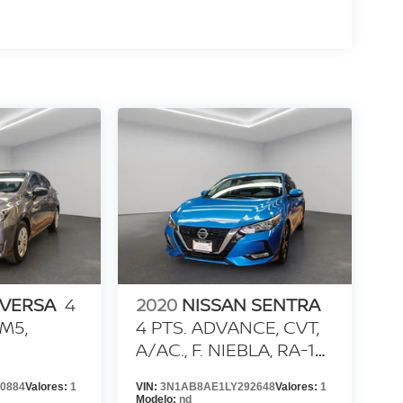
 VERSA
4
2020
NISSAN SENTRA
TM5,
4 PTS. ADVANCE, CVT,
A/AC., F. NIEBLA, RA-16
(LÍNEA ANTERIOR)
0884
Valores:
1
VIN:
3N1AB8AE1LY292648
Valores:
1
Modelo:
nd