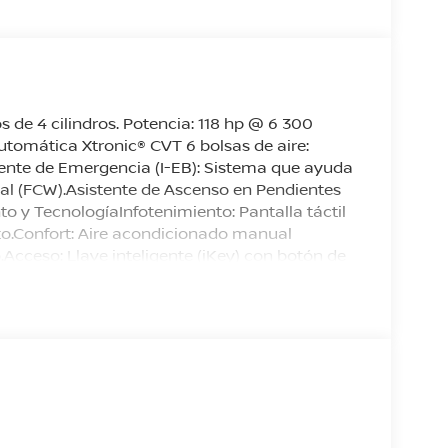
os de 4 cilindros. Potencia: 118 hp @ 6 300
utomática Xtronic® CVT 6 bolsas de aire:
ligente de Emergencia (I-EB): Sistema que ayuda
ontal (FCW).Asistente de Ascenso en Pendientes
 y TecnologíaInfotenimiento: Pantalla táctil
to.Confort: Aire acondicionado manual
o.Acceso: Llave inteligente (iKey) con botón de
 con tapones y sensores de reversa.