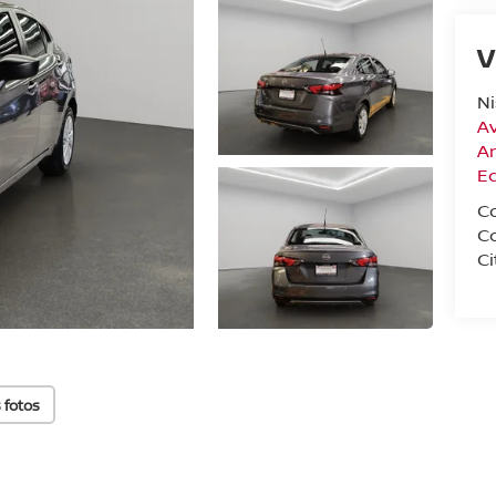
V
N
Av
A
E
C
C
Ci
 fotos