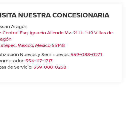
ISITA NUESTRA CONCESIONARIA
issan Aragón
. Central Esq. Ignacio Allende Mz. 21 Lt. 1-19 Villas de
ragón
catepec
,
México
, México
55148
otización Nuevos y Seminuevos:
559-088-0271
onmutador:
554-117-1717
tas de Servicio:
559-088-0258