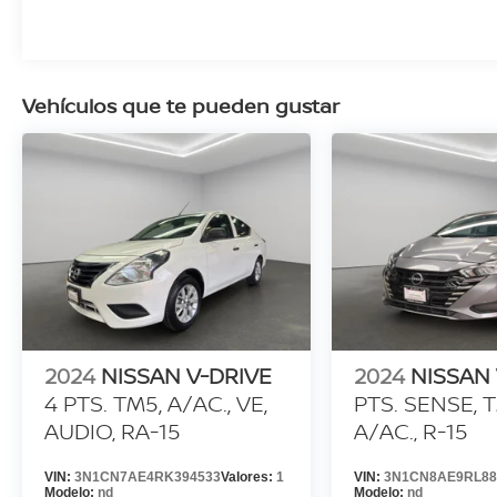
Vehículos que te pueden gustar
2024
NISSAN V-DRIVE
2024
NISSAN
4 PTS. TM5, A/AC., VE,
PTS. SENSE, 
AUDIO, RA-15
A/AC., R-15
VIN:
3N1CN7AE4RK394533
Valores:
1
VIN:
3N1CN8AE9RL88
Modelo:
nd
Modelo:
nd