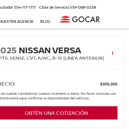
utador
554-117-1717
Citas de Servicio
559-088-0258
NUESTRA AGENCIA
BLOG
2025
NISSAN VERSA
PTS. SENSE, CVT, A/AC., R-15 (LÍNEA ANTERIOR)
RECIO:
$305,000
 en cuenta: Cambiamos nuestro inventario a diario. Por favor, consulta con
distribuidora para confirmar la disponibilidad del vehículo.
OBTÉN UNA COTIZACIÓN