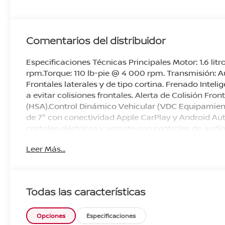
Comentarios del distribuidor
Especificaciones Técnicas Principales Motor: 1.6 litr
rpm.Torque: 110 lb-pie @ 4 000 rpm. Transmisión: A
Frontales laterales y de tipo cortina. Frenado Inte
a evitar colisiones frontales. Alerta de Colisión Fr
(HSA).Control Dinámico Vehicular (VDC Equipamiento
de 7" con conectividad Apple CarPlay y Android Au
cristales eléctricos y volante con controles de audi
encendido de motor.Exterior: Rines de acero de 15"
Leer Más...
Todas las características
Opciones
Especificaciones