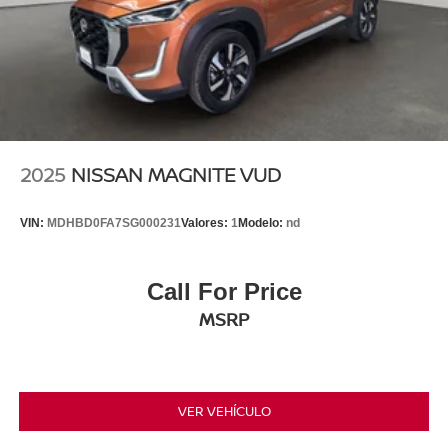
2025
NISSAN MAGNITE VUD
VIN:
MDHBD0FA7SG000231
Valores:
1
Modelo:
nd
Call For Price
MSRP
VER VEHÍCULO