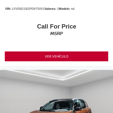
VIN:
LVVDB21B2PD975051
Valores:
1
Modelo:
nd
Call For Price
MSRP
VER VEHÍCULO