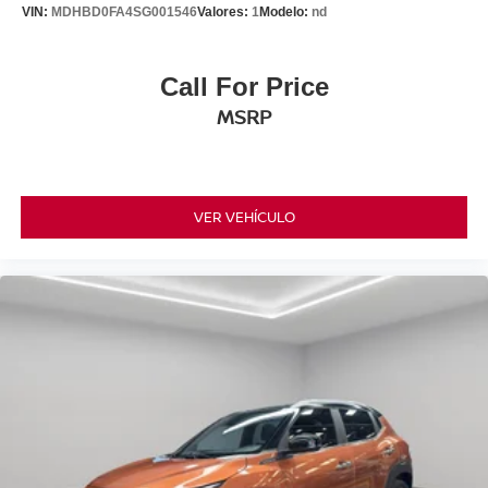
VIN:
MDHBD0FA4SG001546
Valores:
1
Modelo:
nd
Call For Price
MSRP
VER VEHÍCULO