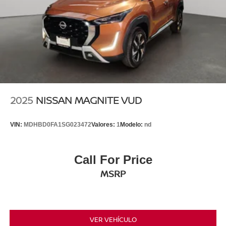
2025
NISSAN MAGNITE VUD
VIN:
MDHBD0FA1SG023472
Valores:
1
Modelo:
nd
Call For Price
MSRP
VER VEHÍCULO