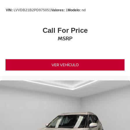
VIN:
LVVDB21B2PD975051
Valores:
1
Modelo:
nd
Call For Price
MSRP
VER VEHÍCULO