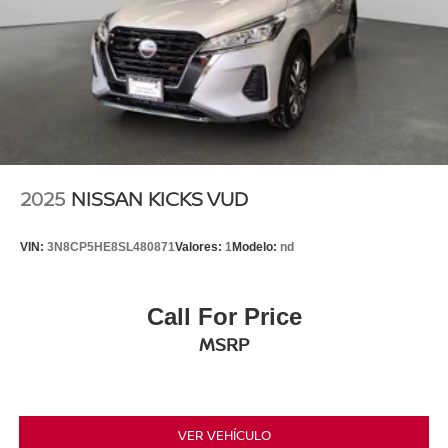
2025
NISSAN KICKS VUD
VIN:
3N8CP5HE8SL480871
Valores:
1
Modelo:
nd
Call For Price
MSRP
VER VEHÍCULO