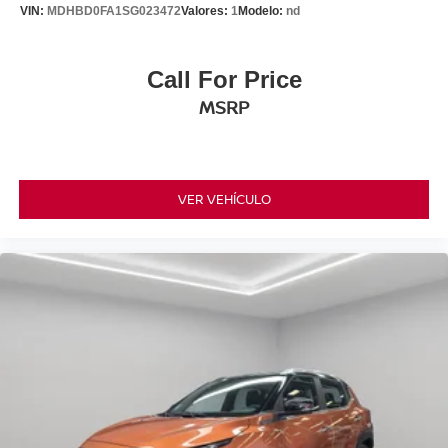
VIN:
MDHBD0FA1SG023472
Valores:
1
Modelo:
nd
Call For Price
MSRP
VER VEHÍCULO