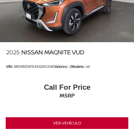
2025
NISSAN MAGNITE VUD
VIN:
MDHBD0FA4SG001546
Valores:
1
Modelo:
nd
Call For Price
MSRP
VER VEHÍCULO