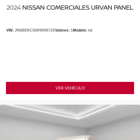
2024
NISSAN COMERCIALES URVAN PANEL
VIN:
JN6BE6CS0R9095725
Valores:
1
Modelo:
nd
VER VEHÍCULO