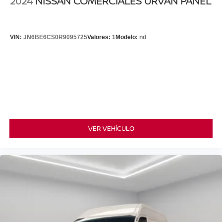
2024
NISSAN COMERCIALES URVAN PANEL
VIN:
JN6BE6CS0R9095725
Valores:
1
Modelo:
nd
VER VEHÍCULO