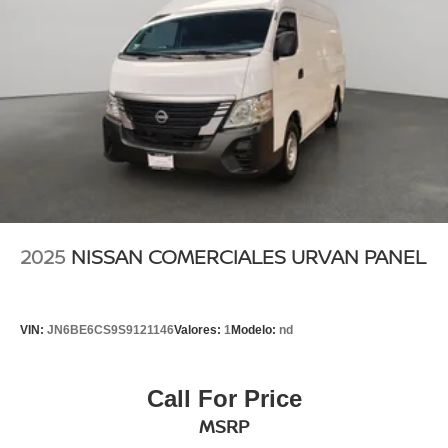
2025
NISSAN COMERCIALES URVAN PANEL
VIN:
JN6BE6CS9S9121146
Valores:
1
Modelo:
nd
Call For Price
MSRP