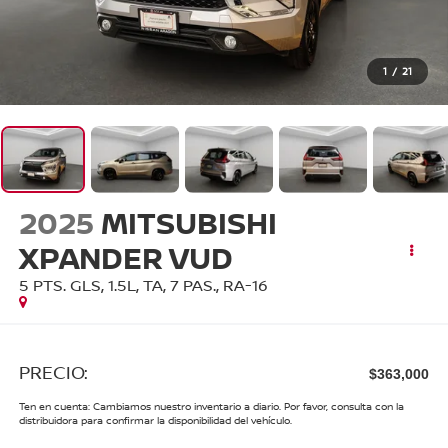
1
/
21
2025
MITSUBISHI
XPANDER VUD
5 PTS. GLS, 1.5L, TA, 7 PAS., RA-16
PRECIO:
$363,000
Ten en cuenta: Cambiamos nuestro inventario a diario. Por favor, consulta con la
distribuidora para confirmar la disponibilidad del vehículo.