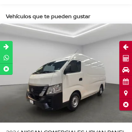
Vehículos que te pueden gustar
Abri
Cot
Pru
Cita
Ubi
Cerr