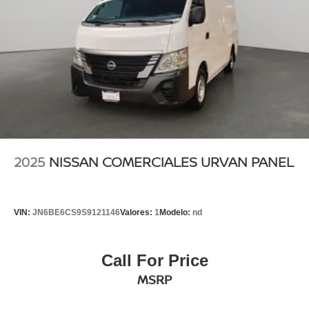
2025
NISSAN COMERCIALES URVAN PANEL
VIN:
JN6BE6CS9S9121146
Valores:
1
Modelo:
nd
Call For Price
MSRP