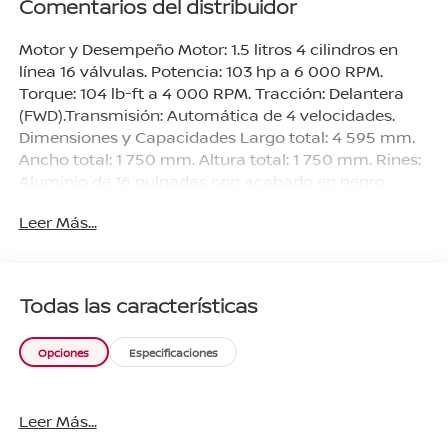
Comentarios del distribuidor
Motor y Desempeño Motor: 1.5 litros 4 cilindros en
línea 16 válvulas. Potencia: 103 hp a 6 000 RPM.
Torque: 104 lb-ft a 4 000 RPM. Tracción: Delantera
(FWD).Transmisión: Automática de 4 velocidades.
Dimensiones y Capacidades Largo total: 4 595 mm.
Ancho total: 1 750 mm. Altura total: 1 750 mm. Rines:
Aluminio de 16 pulgadas con acabado en negro
brillante Seguridad Bolsas de Aire: 2 frontales
Leer Más...
(conductor y pasajero).Frenos: Delanteros de disco
ventilado y traseros de tambor. Sistemas de Frenado:
ABS (Antibloqueo) EBD (Distribución Electrónica de
Frenado) y BA (Asistencia de Frenado).Asistencias
Todas las características
Activas: Control Activo de Estabilidad (ASC) Control
de Tracción (TCL) y Asistente de Arranque en
Opciones
Especificaciones
Pendientes (HSA).Anclajes: Sistema ISOFIX en la
segunda fila para sillas de bebé
Leer Más...