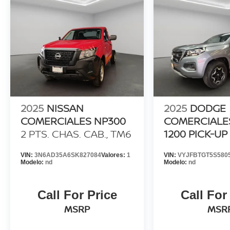
2025
NISSAN
2025
DODGE
COMERCIALES NP300
COMERCIALE
2 PTS. CHAS. CAB., TM6
1200 PICK-UP
BIGHORN, DO
VIN:
3N6AD35A6SK827084
Valores:
1
VIN:
VYJFBTGT5S580
2.4T, TA, F. N
Modelo:
nd
Modelo:
nd
17
Call For Price
Call For
MSRP
MSR