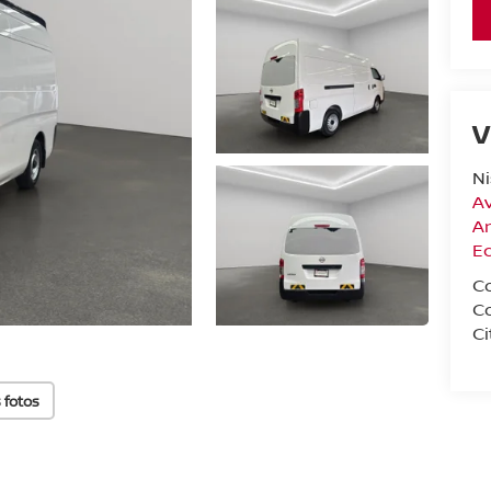
V
N
Av
A
E
C
C
Ci
 fotos