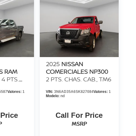
2025
NISSAN
S RAM
COMERCIALES NP300
4 PTS.
2 PTS. CHAS. CAB., TM6
BLE CAB.,
5587
Valores:
1
VIN:
3N6AD35A6SK827084
Valores:
1
IEBLA, RA-
Modelo:
nd
 Price
Call For Price
P
MSRP