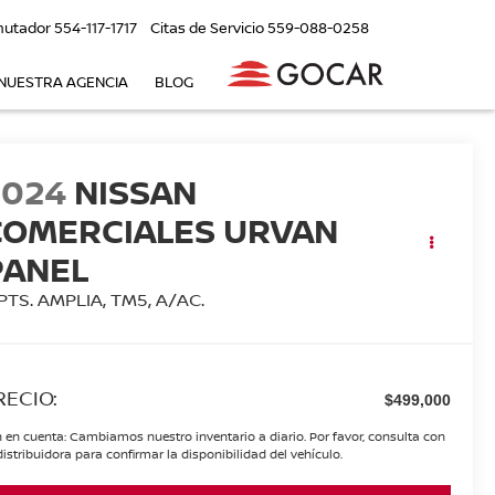
utador
554-117-1717
Citas de Servicio
559-088-0258
NUESTRA AGENCIA
BLOG
2024
NISSAN
COMERCIALES URVAN
PANEL
PTS. AMPLIA, TM5, A/AC.
RECIO:
$499,000
 en cuenta: Cambiamos nuestro inventario a diario. Por favor, consulta con
distribuidora para confirmar la disponibilidad del vehículo.