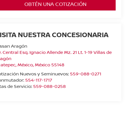
OBTÉN UNA COTIZACIÓN
ISITA NUESTRA CONCESIONARIA
issan Aragón
. Central Esq. Ignacio Allende Mz. 21 Lt. 1-19 Villas de
ragón
catepec
,
México
, México
55148
otización Nuevos y Seminuevos:
559-088-0271
onmutador:
554-117-1717
tas de Servicio:
559-088-0258