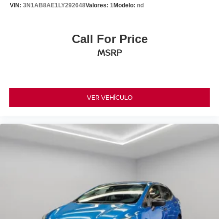
VIN:
3N1AB8AE1LY292648
Valores:
1
Modelo:
nd
Call For Price
MSRP
VER VEHÍCULO