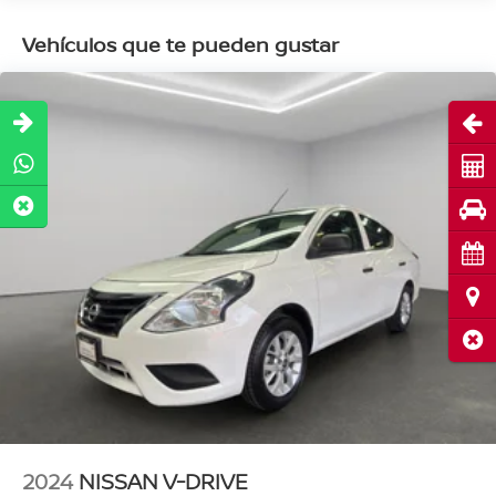
Vehículos que te pueden gustar
Abri
Cot
Pru
Cita
Ubi
Cerr
2024
NISSAN V-DRIVE