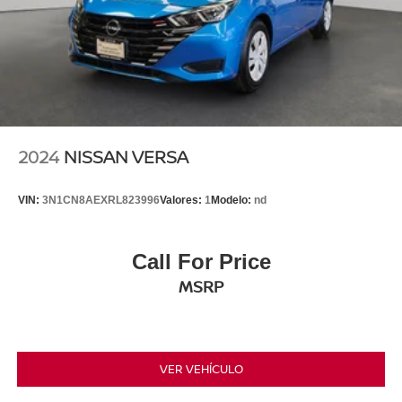
2024
NISSAN VERSA
VIN:
3N1CN8AEXRL823996
Valores:
1
Modelo:
nd
Call For Price
MSRP
VER VEHÍCULO