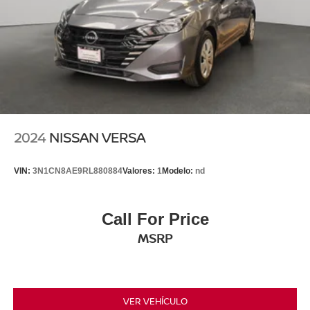
2024
NISSAN VERSA
VIN:
3N1CN8AE9RL880884
Valores:
1
Modelo:
nd
Call For Price
MSRP
VER VEHÍCULO