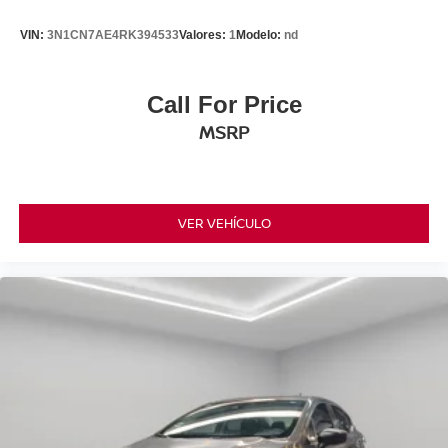
VIN:
3N1CN7AE4RK394533
Valores:
1
Modelo:
nd
Call For Price
MSRP
VER VEHÍCULO