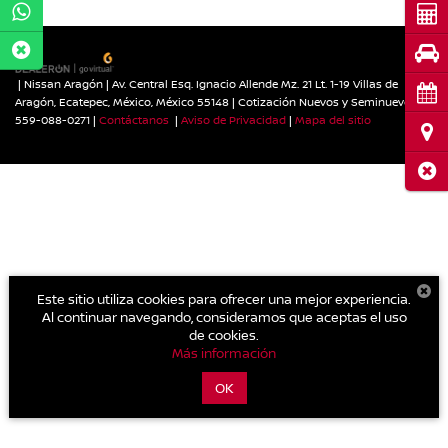
Cot
Pru
| Nissan Aragón
|
Av. Central Esq. Ignacio Allende Mz. 21 Lt. 1-19 Villas de
Cita
Aragón,
Ecatepec,
México,
México
55148
| Cotización Nuevos y Seminuevos:
559-088-0271
|
Contáctanos
|
Aviso de Privacidad
|
Mapa del sitio
Ubi
Cerr
Este sitio utiliza cookies para ofrecer una mejor experiencia.
Al continuar navegando, consideramos que aceptas el uso
de cookies.
Más información
OK