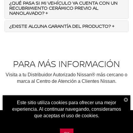
¿QUÉ PASA SI MI VEHÍCULO YA CUENTA CON UN
RECUBRIMIENTO CERÁMICO PREVIO AL
NANOLAVADO?
+
¿EXISTE ALGUNA GARANTÍA DEL PRODUCTO?
+
PARA MÁS INFORMACIÓN
Visita a tu Distribuidor Autorizado Nissan® más cercano o
marca al Centro de Atención a Clientes Nissan.
Este sitio utiliza cookies para ofrecer una mejor
experiencia. Al continuar navegando, consideramos
que aceptas el uso de cookies.
Más información
| Nissan Aragón
|
Av. Central Esq. Ignacio Allende Mz. 21 Lt. 1-19 Villas de
Aragón,
Ecatepec,
México,
México
55148
| Cotización Nuevos y Seminuevos:
559-