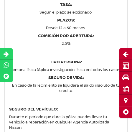
TASA:
Según el plazo seleccionado.
PLAZOS:
Desde 12 a 60 meses.
COMISIÓN POR APERTURA:
2.5%
Abri
TIPO PERSONA:
Cot
Persona física (Aplica investigación física en todos los casos).
Pru
SEGURO DE VIDA:
En caso de fallecimiento se liquidará el saldo insoluto de tu
Cita
crédito.
Ubi
SEGURO DEL VEHÍCULO:
Cerr
Durante el periodo que dure la póliza puedes llevar tu
vehículo a reparación en cualquier Agencia Autorizada
Nissan.