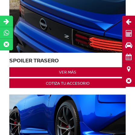
Abri
Cot
Pru
Cita
SPOILER TRASERO
Ubi
VER MÁS
Cerr
COTIZA TU ACCESORIO