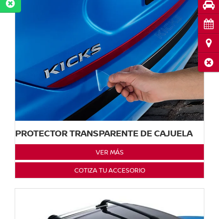
Pru
Cita
Ubi
Cerr
PROTECTOR TRANSPARENTE DE CAJUELA
VER MÁS
COTIZA TU ACCESORIO