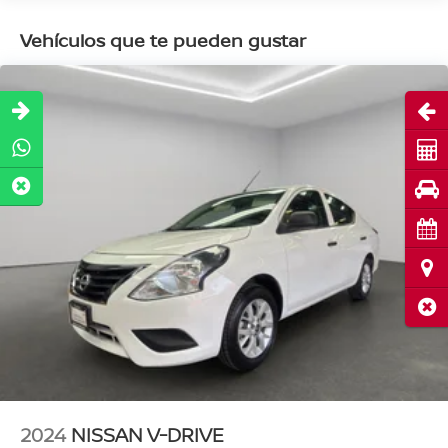
Vehículos que te pueden gustar
Abri
Cot
Pru
Cita
Ubi
Cerr
2024
NISSAN V-DRIVE