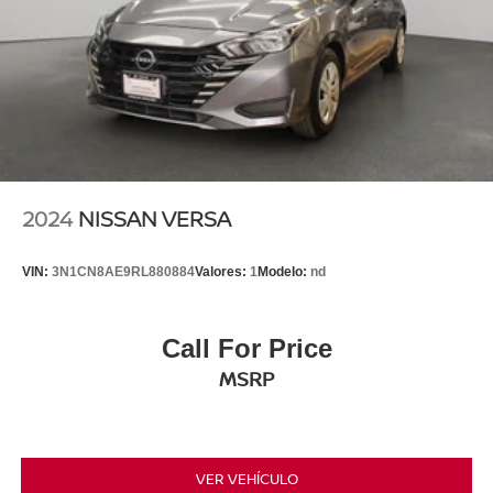
2024
NISSAN VERSA
VIN:
3N1CN8AE9RL880884
Valores:
1
Modelo:
nd
Call For Price
MSRP
VER VEHÍCULO