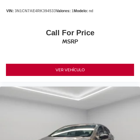
VIN:
3N1CN7AE4RK394533
Valores:
1
Modelo:
nd
Call For Price
MSRP
VER VEHÍCULO