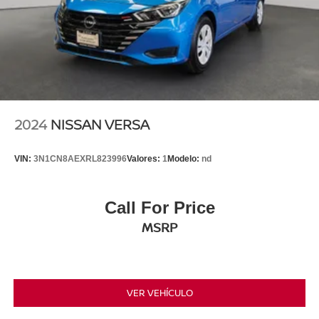
2024
NISSAN VERSA
VIN:
3N1CN8AEXRL823996
Valores:
1
Modelo:
nd
Call For Price
MSRP
VER VEHÍCULO