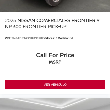
2025
NISSAN COMERCIALES FRONTIER Y
NP 300 FRONTIER PICK-UP
VIN:
3N6AD33AXSK830282
Valores:
1
Modelo:
nd
Call For Price
MSRP
VER VEHÍCULO