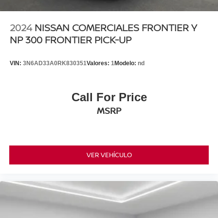
2024
NISSAN COMERCIALES FRONTIER Y
NP 300 FRONTIER PICK-UP
VIN:
3N6AD33A0RK830351
Valores:
1
Modelo:
nd
Call For Price
MSRP
VER VEHÍCULO