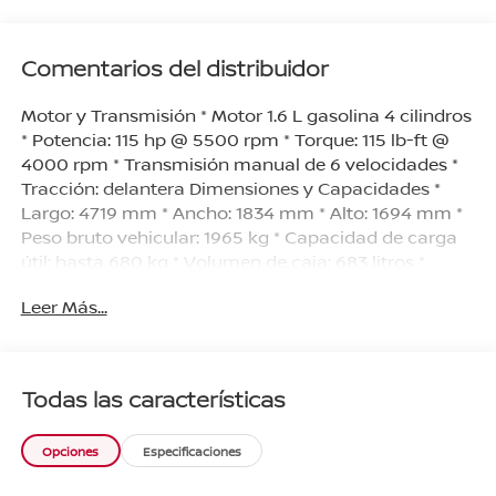
Comentarios del distribuidor
Motor y Transmisión * Motor 1.6 L gasolina 4 cilindros
* Potencia: 115 hp @ 5500 rpm * Torque: 115 lb-ft @
4000 rpm * Transmisión manual de 6 velocidades *
Tracción: delantera Dimensiones y Capacidades *
Largo: 4719 mm * Ancho: 1834 mm * Alto: 1694 mm *
Peso bruto vehicular: 1965 kg * Capacidad de carga
útil: hasta 680 kg * Volumen de caja: 683 litros *
Tanque de combustible: 50 litros Seguridad * Airbags
Leer Más...
frontales para conductor y copiloto * Sistema ISOFIX
en asientos traseros * ABS + AFU (Asistencia de
Frenado de Urgencia) * Cinturones de seguridad de 3
puntos * Alarma perimétrica * Sensor de presión de
Todas las características
neumáticos Confort y Conectividad * Pantalla táctil
de 8” con Apple CarPlay AND Android Auto
Opciones
Especificaciones
inalámbrico * Control crucero con regulador de
velocidad * Dirección eléctrica * Aire acondicionado